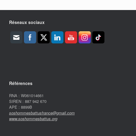
Réseaux sociaux
Références
RNA : W061014661
SIREN : 887 942 670
APE : 8899B
soshommesbattusfr
ance@gmail.com
www.soshommesbattus.org