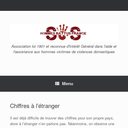
Warning
: Undefined variable $siteurl in
/htdocs/wp-config.php
on line
23
Skip
to
content
Association loi 1901 et reconnue d'Intérêt Général dans l'aide et
l'assistance aux hommes victimes de violences domestiques
Menu
Chiffres à l’étranger
Il est déjà difficile de trouver des chiffres pour son propre pays,
alors à l’étranger n’en parlons pas. Néanmoins, on observe une