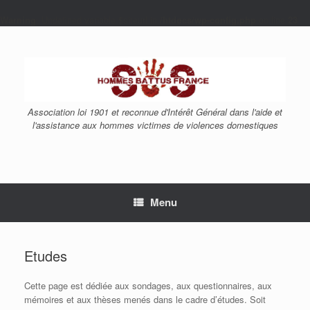
Warning
: Undefined variable $siteurl in
/htdocs/wp-config.php
on line
23
Skip
to
content
Association loi 1901 et reconnue d'Intérêt Général dans l'aide et
l'assistance aux hommes victimes de violences domestiques
Menu
Etudes
Cette page est dédiée aux sondages, aux questionnaires, aux
mémoires et aux thèses menés dans le cadre d’études. Soit