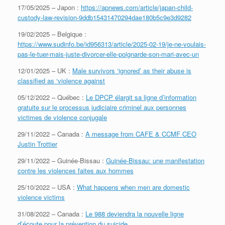
17/05/2025 – Japon :
https://apnews.com/article/japan-child-
custody-law-revision-9ddb15431470294dae180b5c9e3d9282
19/02/2025 – Belgique :
https://www.sudinfo.be/id956313/article/2025-02-19/je-ne-voulais-
pas-le-tuer-mais-juste-divorcer-elle-poignarde-son-mari-avec-un
12/01/2025 – UK :
Male survivors ‘ignored’ as their abuse is
classified as ‘violence against
05/12/2022 – Québec :
Le DPCP élargit sa ligne d’information
gratuite sur le processus judiciaire criminel aux personnes
victimes de violence conjugale
29/11/2022 – Canada :
A message from CAFE & CCMF CEO
Justin Trottier
29/11/2022 – Guinée-Bissau :
Guinée-Bissau: une manifestation
contre les violences faites aux hommes
25/10/2022 – USA :
What happens when men are domestic
violence victims
31/08/2022 – Canada :
Le 988 deviendra la nouvelle ligne
d’écoute pour la prévention du suicide