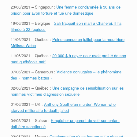
23/06/2021 – Singapour :
Une femme condamnée à 30 ans de
prison pour avoir torturé et tué une domestique
19/06/2021 – Belgique :
Safi frappait son mari à Charleroi, il l’a
filmée à 22 reprises
11/06/2021 – Québec :
Peine connue en juillet pour la meurtrière
Mélissa Webb
11/06/2021 – Québec :
20 000 $ à payer pour avoir profité de son
mari québécois naïf
07/06/2021 – Cameroun :
Violence conjugales – le phénomène
des « hommes battus »
02/06/2021 – Québec :
Une campagne de sensibilisation sur les
hommes victimes d’agression sexuelle
01/06/2021 – UK :
Anthony Sootheran murder: Woman who
starved millionaire to death jailed
04/05/2021 – Suisse :
Empêcher un parent de voir son enfant
doit être sanctionné
03/05/2021 – Maroc :
Condamnation d’une femme qui a chassé