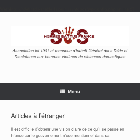
Warning
: Undefined variable $siteurl in
/htdocs/wp-config.php
on line
23
Skip
to
content
Association loi 1901 et reconnue d'Intérêt Général dans l'aide et
l'assistance aux hommes victimes de violences domestiques
Menu
Articles à l’étranger
Il est difficile d’obtenir une vision claire de ce qu’il se passe en
France car le gouvernement n’ose mentionner dans sa