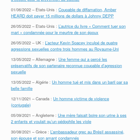
01/06/2022 – Etats-Unis :
Coupable de diffamation, Amber
HEARD doit payer 15 millions de dollars à Johnny DEPP
26/05/2022 – Etats-Unis :
L’autrice du livre « Comment tuer son
mari » condamnée pour le meurtre de son époux
26/05/2022 – UK :
L’acteur Kevin Spacey inculpé de quatre
agressions sexuelles contre trois hommes au Royaume-Uni
13/05/2022 – Allemagne :
Une femme qui a percé les
préservatifs de son partenaire reconnue coupable d’agression
sexuelle
13/05/2022 – Algérie :
Un homme tué et mis dans un baril par sa
belle famille
12/11/2021 – Canada :
Un homme victime de violence
(conjugale)
05/09/2021 – Angleterre :
Une mère faisait boire son urine à ses
2 enfants et voulait qu’un pédophile les viole
30/08/2021 – Grèce :
L’ambassadeur grec au Brésil assassiné,
son épouse et son amant condamnés