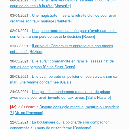
coup de couteau à la tête [Marseille]
03/04/2021 :
Une magistrate mise à la retraite d’office pour avoir
organisé son faux mariage [Nanterre]
02/04/2021 :
Une jeune mère condamnée pour n’avoir pas remis
son enfant à son père conteste la décision [Rouen]
31/03/2021 :
Il arrive du Cameroun et apprend que son procès
est annulé [Béziers]
30/03/2021 :
Elle aurait commandité en famille l’assassinat de
son ex-compagnon [Seine-Saint-Denis]
25/03/2021 :
Elle avait percuté un policier en poursuivant son ex-
mari, une femme condamnée [Calais]
24/03/2021 :
Une policière condamnée à deux ans de prison
avec sursis pour avoir inventé de faux aveux [Saint-Nazaire]
[4e]
23/03/2021
:
Dispute conjugale mortelle, meurtre ou accident
? [Aix en Provence]
22/03/2021 :
La boulangère qui a poignardé son compagnon
condamnée à 8 mois de prison ferme [Dordogne]