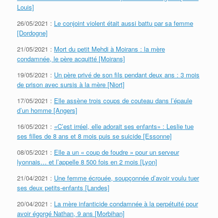
Louis]
26/05/2021 :
Le conjoint violent était aussi battu par sa femme
[Dordogne]
21/05/2021 :
Mort du petit Mehdi à Moirans : la mère
condamnée, le père acquitté [Moirans]
19/05/2021 :
Un père privé de son fils pendant deux ans : 3 mois
de prison avec sursis à la mère [Niort]
17/05/2021 :
Elle assène trois coups de couteau dans l’épaule
d’un homme [Angers]
16/05/2021 :
«C’est irréel, elle adorait ses enfants» : Leslie tue
ses filles de 8 ans et 8 mois puis se suicide [Essonne]
08/05/2021 :
Elle a un « coup de foudre » pour un serveur
lyonnais… et l’appelle 8 500 fois en 2 mois [Lyon]
21/04/2021 :
Une femme écrouée, soupçonnée d’avoir voulu tuer
ses deux petits-enfants [Landes]
20/04/2021 :
La mère infanticide condamnée à la perpétuité pour
avoir égorgé Nathan, 9 ans [Morbihan]