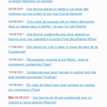
un enfant [Montigny-en-Gohelle]
26/08/2021 :
Une femme placée en garde à vue après des
violences sur son enfant et son mari [Lot-et-Garonne]
24/08/2021 :
Trois corps de nouveau-nés ou fœtus découverts
dans un garage dans la Sarthe : ce que l’on sait [Sarthe]
19/08/2021 :
Une femme condamnée pour avoir attaqué un
homme avec une claquette à la sortie d’une discothèque [Brive]
17/08/2021 :
Elle passe son mari à tabac à coups de barre de fer
[Courbevoie]
16/08/2021 :
Récupération musclée d’une fillette : mère et
compagnon condamnés [Caen]
15/08/2021 :
Condamnée pour avoir harcelé un policier dont elle
était tombée amoureuse [Yvelines]
10/08/2021 :
Dix mois de prison pour avoir agressé au couteau
son compagnon [Orne]
[9e]
08/08/2021
:
Une femme de 49 ans condamnée pour un
meurtre à l’arme blanche [Manche]