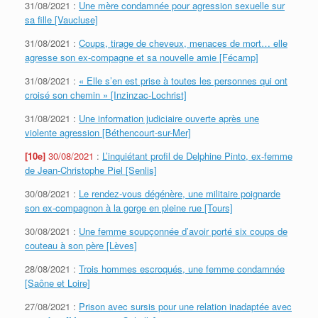
31/08/2021 :
Une mère condamnée pour agression sexuelle sur
sa fille [Vaucluse]
31/08/2021 :
Coups, tirage de cheveux, menaces de mort… elle
agresse son ex-compagne et sa nouvelle amie [Fécamp]
31/08/2021 :
« Elle s’en est prise à toutes les personnes qui ont
croisé son chemin » [Inzinzac-Lochrist]
31/08/2021 :
Une information judiciaire ouverte après une
violente agression [Béthencourt-sur-Mer]
[10e]
30/08/2021
:
L’inquiétant profil de Delphine Pinto, ex-femme
de Jean-Christophe Piel [Senlis]
30/08/2021 :
Le rendez-vous dégénère, une militaire poignarde
son ex-compagnon à la gorge en pleine rue [Tours]
30/08/2021 :
Une femme soupçonnée d’avoir porté six coups de
couteau à son père [Lèves]
28/08/2021 :
Trois hommes escroqués, une femme condamnée
[Saône et Loire]
27/08/2021 :
Prison avec sursis pour une relation inadaptée avec