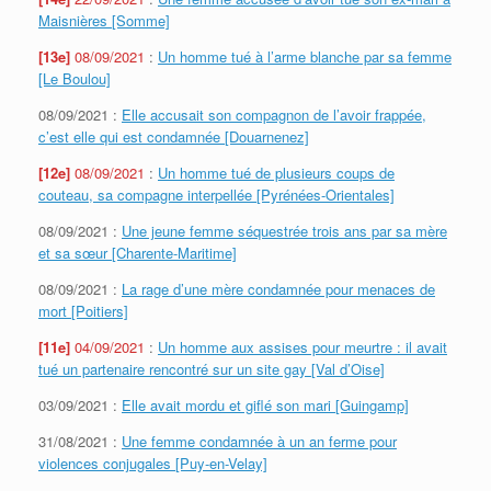
Maisnières [Somme]
[13e]
08/09/2021
:
Un homme tué à l’arme blanche par sa femme
[Le Boulou]
08/09/2021 :
Elle accusait son compagnon de l’avoir frappée,
c’est elle qui est condamnée [Douarnenez]
[12e]
08/09/2021
:
Un homme tué de plusieurs coups de
couteau, sa compagne interpellée [Pyrénées-Orientales]
08/09/2021 :
Une jeune femme séquestrée trois ans par sa mère
et sa sœur [Charente-Maritime]
08/09/2021 :
La rage d’une mère condamnée pour menaces de
mort [Poitiers]
[11e]
04/09/2021
:
Un homme aux assises pour meurtre : il avait
tué un partenaire rencontré sur un site gay [Val d’Oise]
03/09/2021 :
Elle avait mordu et giflé son mari [Guingamp]
31/08/2021 :
Une femme condamnée à un an ferme pour
violences conjugales [Puy-en-Velay]