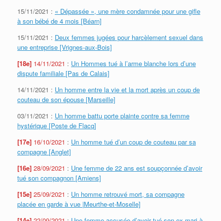
15/11/2021 :
« Dépassée », une mère condamnée pour une gifle
à son bébé de 4 mois [Béarn]
15/11/2021 :
Deux femmes jugées pour harcèlement sexuel dans
une entreprise [Vrignes-aux-Bois]
[18e]
14/11/2021
:
Un Hommes tué à l’arme blanche lors d’une
dispute familiale [Pas de Calais]
14/11/2021 :
Un homme entre la vie et la mort après un coup de
couteau de son épouse [Marseille]
03/11/2021 :
Un homme battu porte plainte contre sa femme
hystérique [Poste de Flacq]
[17e]
16/10/2021
:
Un homme tué d’un coup de couteau par sa
compagne [Anglet]
[16e]
28/09/2021
:
Une femme de 22 ans est soupçonnée d’avoir
tué son compagnon [Amiens]
[15e]
25/09/2021
:
Un homme retrouvé mort, sa compagne
placée en garde à vue |Meurthe-et-Moselle]
[14e]
22/09/2021
:
Une femme accusée d’avoir tué son ex-mari à