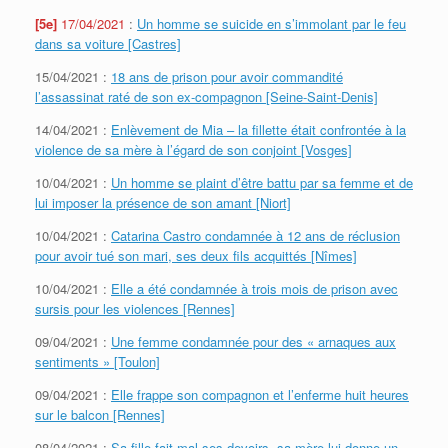
[5e]
17/04/2021
:
Un homme se suicide en s’immolant par le feu
dans sa voiture [Castres]
15/04/2021 :
18 ans de prison pour avoir commandité
l’assassinat raté de son ex-compagnon [Seine-Saint-Denis]
14/04/2021 :
Enlèvement de Mia – la fillette était confrontée à la
violence de sa mère à l’égard de son conjoint [Vosges]
10/04/2021 :
Un homme se plaint d’être battu par sa femme et de
lui imposer la présence de son amant [Niort]
10/04/2021 :
Catarina Castro condamnée à 12 ans de réclusion
pour avoir tué son mari, ses deux fils acquittés [Nîmes]
10/04/2021 :
Elle a été condamnée à trois mois de prison avec
sursis pour les violences [Rennes]
09/04/2021 :
Une femme condamnée pour des « arnaques aux
sentiments » [Toulon]
09/04/2021 :
Elle frappe son compagnon et l’enferme huit heures
sur le balcon [Rennes]
08/04/2021 :
Sa fille fait mal ses devoirs, sa mère lui donne un