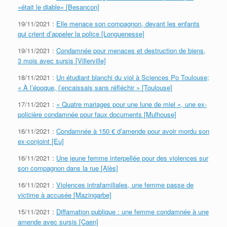
«était le diable» [Besancon]
19/11/2021 :
Elle menace son compagnon, devant les enfants
qui crient d’appeler la police [Longuenesse]
19/11/2021 :
Condamnée pour menaces et destruction de biens,
3 mois avec sursis [Villerville]
18/11/2021 :
Un étudiant blanchi du viol à Sciences Po Toulouse;
« À l’époque, j’encaissais sans réfléchir » [Toulouse]
17/11/2021 :
« Quatre mariages pour une lune de miel », une ex-
policière condamnée pour faux documents [Mulhouse]
16/11/2021 :
Condamnée à 150 € d’amende pour avoir mordu son
ex-conjoint [Eu]
16/11/2021 :
Une jeune femme interpellée pour des violences sur
son compagnon dans la rue [Alès]
16/11/2021 :
Violences intrafamiliales, une femme passe de
victime à accusée [Mazingarbe]
15/11/2021 :
Diffamation publique : une femme condamnée à une
amende avec sursis [Caen]