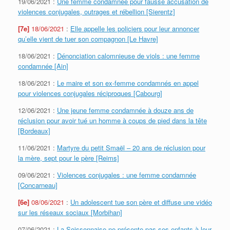
19/06/2021 :
Une femme condamnée pour fausse accusation de
violences conjugales, outrages et rébellion [Sierentz]
[7e]
18/06/2021
:
Elle appelle les policiers pour leur annoncer
qu’elle vient de tuer son compagnon [Le Havre]
18/06/2021 :
Dénonciation calomnieuse de viols : une femme
condamnée [Ain]
18/06/2021 :
Le maire et son ex-femme condamnés en appel
pour violences conjugales réciproques [Cabourg]
12/06/2021 :
Une jeune femme condamnée à douze ans de
réclusion pour avoir tué un homme à coups de pied dans la tête
[Bordeaux]
11/06/2021 :
Martyre du petit Smaël – 20 ans de réclusion pour
la mère, sept pour le père [Reims]
09/06/2021 :
Violences conjugales : une femme condamnée
[Concarneau]
[6e]
08/06/2021
:
Un adolescent tue son père et diffuse une vidéo
sur les réseaux sociaux [Morbihan]
07/06/2021 :
La Soissonnaise ne présente pas ses enfants à leur