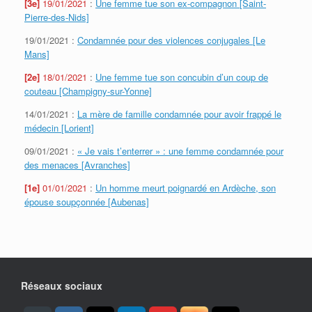
[3e]
19/01/2021
:
Une femme tue son ex-compagnon [Saint-
Pierre-des-Nids]
19/01/2021 :
Condamnée pour des violences conjugales [Le
Mans]
[2e]
18/01/2021
:
Une femme tue son concubin d’un coup de
couteau [Champigny-sur-Yonne]
14/01/2021 :
La mère de famille condamnée pour avoir frappé le
médecin [Lorient]
09/01/2021 :
« Je vais t’enterrer » : une femme condamnée pour
des menaces [Avranches]
[1e]
01/01/2021
:
Un homme meurt poignardé en Ardèche, son
épouse soupçonnée [Aubenas]
Réseaux sociaux