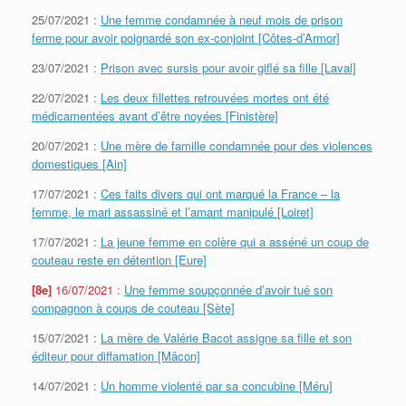
25/07/2021 :
Une femme condamnée à neuf mois de prison
ferme pour avoir poignardé son ex-conjoint [Côtes-d’Armor]
23/07/2021 :
Prison avec sursis pour avoir giflé sa fille [Laval]
22/07/2021 :
Les deux fillettes retrouvées mortes ont été
médicamentées avant d’être noyées [Finistère]
20/07/2021 :
Une mère de famille condamnée pour des violences
domestiques [Ain]
17/07/2021 :
Ces faits divers qui ont marqué la France – la
femme, le mari assassiné et l’amant manipulé [Loiret]
17/07/2021 :
La jeune femme en colère qui a asséné un coup de
couteau reste en détention [Eure]
[8e]
16/07/2021
:
Une femme soupçonnée d’avoir tué son
compagnon à coups de couteau [Sète]
15/07/2021 :
La mère de Valérie Bacot assigne sa fille et son
éditeur pour diffamation [Mâcon]
14/07/2021 :
Un homme violenté par sa concubine [Méru]