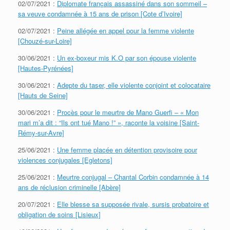
02/07/2021 :
Diplomate français assassiné dans son sommeil –
sa veuve condamnée à 15 ans de prison [Cote d’Ivoire]
02/07/2021 :
Peine allégée en appel pour la femme violente
[Chouzé-sur-Loire]
30/06/2021 :
Un ex-boxeur mis K.O par son épouse violente
[Hautes-Pyrénées]
30/06/2021 :
Adepte du taser, elle violente conjoint et colocataire
[Hauts de Seine]
30/06/2021 :
Procès pour le meurtre de Mano Guerfi – « Mon
mari m’a dit : “Ils ont tué Mano !” », raconte la voisine [Saint-
Rémy-sur-Avre]
25/06/2021 :
Une femme placée en détention provisoire pour
violences conjugales [Egletons]
25/06/2021 :
Meurtre conjugal – Chantal Corbin condamnée à 14
ans de réclusion criminelle [Abère]
20/07/2021 :
Elle blesse sa supposée rivale, sursis probatoire et
obligation de soins [Lisieux]