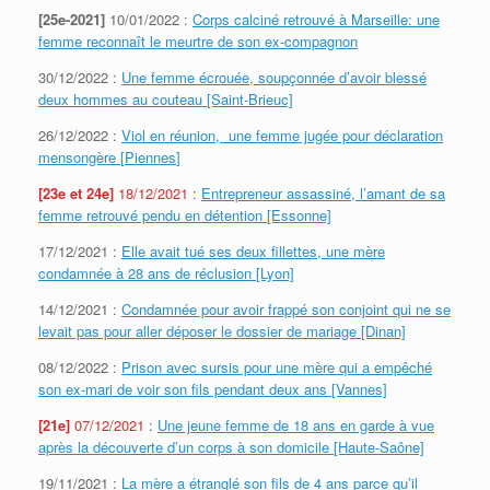
[25e-2021]
10/01/2022 :
Corps calciné retrouvé à Marseille: une
femme reconnaît le meurtre de son ex-compagnon
30/12/2022 :
Une femme écrouée, soupçonnée d’avoir blessé
deux hommes au couteau [Saint-Brieuc]
26/12/2022 :
Viol en réunion, une femme jugée pour déclaration
mensongère [
Piennes
]
[23e et 24e]
18/12/2021
:
Entrepreneur assassiné, l’amant de sa
femme retrouvé pendu en détention [Essonne]
17/12/2021 :
Elle avait tué ses deux fillettes, une mère
condamnée à 28 ans de réclusion [Lyon]
14/12/2021 :
Condamnée pour avoir frappé son conjoint qui ne se
levait pas pour aller déposer le dossier de mariage [Dinan]
08/12/2022 :
Prison avec sursis pour une mère qui a empêché
son ex-mari de voir son fils pendant deux ans [Vannes]
[21e]
07/12/2021
:
Une jeune femme de 18 ans en garde à vue
après la découverte d’un corps à son domicile [Haute-Saône]
19/11/2021 :
La mère a étranglé son fils de 4 ans parce qu’il