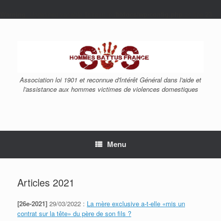
Warning
: Undefined variable $siteurl in
/htdocs/wp-config.php
on line
23
Skip
to
content
Association loi 1901 et reconnue d'Intérêt Général dans l'aide et
l'assistance aux hommes victimes de violences domestiques
Menu
Articles 2021
[26e-2021]
29/03/2022 :
La mère exclusive a-t-elle «mis un
contrat sur la tête» du père de son fils ?