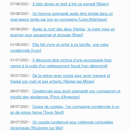
07/08/2021 :
2 faits divers en bref à lire ce samedi [Béarn]
03/08/2021 :
Un homme poignardé après être tombé dans un
guet-apens tendu par son ex-compagne [Loire-Atlantique]
03/08/2021 :
Après la mort des deux fillettes, la mère mise en
examen pour assassinat et écrouée [Brest]
01/08/2021 :
Elle fait vivre un enfer à sa famille, une mère
condamnée [Lyon]
31/07/2021 :
Il découvre être victime d’une escroquerie hors
norme à la suite d’un redressement fiscal [non déterminé]
30/07/2021 :
De la prison avec sursis pour avoir menacé et
frappé son mari et ses enfants [Marles-les-Mines]
28/07/2021 :
Condamnée pour avoir poignardé son compagnon et
insulté des gendarmes [Pays d’Argentan]
28/07/2021 :
Coups de couteau, l’ex-compagne condamnée à un
an de prison ferme [Tours Nord]
26/07/2021 :
Un couple condamné pour violences conjugales
réciproques [Boulogne sur Mer]